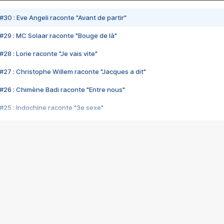
#30 : Eve Angeli raconte "Avant de partir"
#29 : MC Solaar raconte "Bouge de là"
28 : Lorie raconte "Je vais vite"
#27 : Christophe Willem raconte "Jacques a dit"
#26 : Chimène Badi raconte "Entre nous"
#25 : Indochine raconte "3e sexe"
#24 : Zaho raconte "C'est chelou"
#23 : Patrick Bruel raconte "Au café des délices"
#22 : Kyo raconte "Le chemin"
#21 : Nolwenn Leroy raconte "Cassé"
#20 : Patrick Hernandez raconte "Born to be alive"
#19 : Lorie raconte "Près de moi"