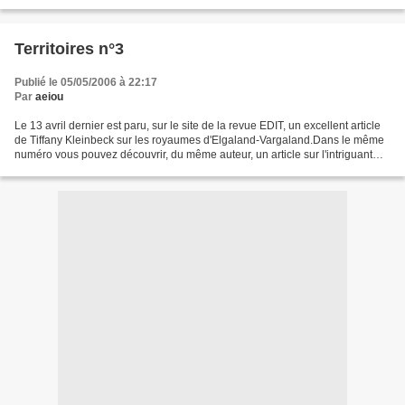
(Rouen) Dimanche 14 Mai 10 h. - Illusion Production...
Territoires n°3
Publié le 05/05/2006 à 22:17
Par
aeiou
Le 13 avril dernier est paru, sur le site de la revue EDIT, un excellent article
de Tiffany Kleinbeck sur les royaumes d'Elgaland-Vargaland.Dans le même
numéro vous pouvez découvrir, du même auteur, un article sur l'intriguant
travail photographique d'Annika...