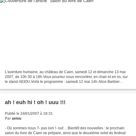
L'aventure humaine, au château de Caen, samedi 12 et dimanche 13 mai
2007, de 10h 30 à 18h.Vous pourrez nous rencontrer, en chair et en os, sur
le stand AEIOU.Voilà le programme : samedi 12 mai 14h Alice Barbier
(Amavada)15h Pascale Rompteau (Jokari éditions...
ah ! euh hi ! oh ! uuu !!!
Publié le 24/01/2007 à 18:31
Par
aeiou
- Où sommes nous ?- pas loin !- ouf… Bientôt des nouvelles : le prochain
salon du livre de Caen se prépare, ainsi que le deuxième volet du festival