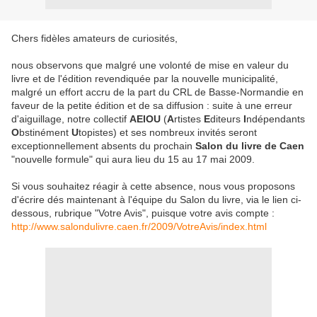
Chers fidèles amateurs de curiosités,
nous observons que malgré une volonté de mise en valeur du
livre et de l'édition revendiquée par la nouvelle municipalité,
malgré un effort accru de la part du CRL de Basse-Normandie en
faveur de la petite édition et de sa diffusion : suite à une erreur
d'aiguillage, notre collectif
AEIOU
(
A
rtistes
E
diteurs
I
ndépendants
O
bstinément
U
topistes) et ses nombreux invités seront
exceptionnellement absents du prochain
Salon du livre de Caen
"nouvelle formule" qui aura lieu du 15 au 17 mai 2009.
Si vous souhaitez réagir à cette absence, nous vous proposons
d'écrire dés maintenant à l'équipe du Salon du livre, via le lien ci-
dessous, rubrique "Votre Avis", puisque votre avis compte :
http://www.salondulivre.caen.fr/2009/VotreAvis/index.html