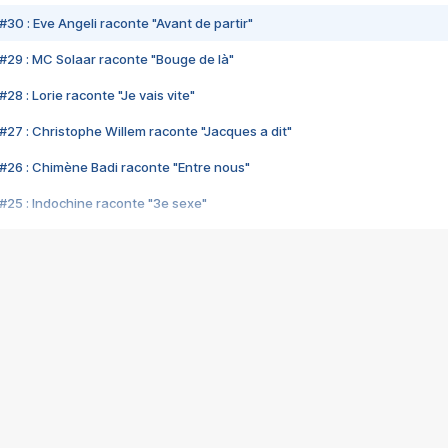
#30 : Eve Angeli raconte "Avant de partir"
#29 : MC Solaar raconte "Bouge de là"
28 : Lorie raconte "Je vais vite"
#27 : Christophe Willem raconte "Jacques a dit"
#26 : Chimène Badi raconte "Entre nous"
#25 : Indochine raconte "3e sexe"
#24 : Zaho raconte "C'est chelou"
#23 : Patrick Bruel raconte "Au café des délices"
#22 : Kyo raconte "Le chemin"
#21 : Nolwenn Leroy raconte "Cassé"
#20 : Patrick Hernandez raconte "Born to be alive"
#19 : Lorie raconte "Près de moi"