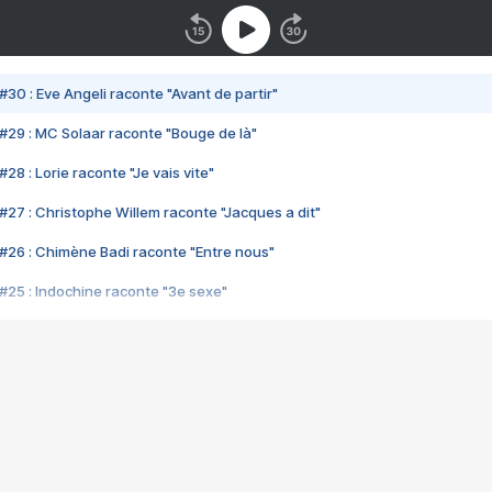
#30 : Eve Angeli raconte "Avant de partir"
#29 : MC Solaar raconte "Bouge de là"
28 : Lorie raconte "Je vais vite"
#27 : Christophe Willem raconte "Jacques a dit"
#26 : Chimène Badi raconte "Entre nous"
#25 : Indochine raconte "3e sexe"
#24 : Zaho raconte "C'est chelou"
#23 : Patrick Bruel raconte "Au café des délices"
#22 : Kyo raconte "Le chemin"
#21 : Nolwenn Leroy raconte "Cassé"
#20 : Patrick Hernandez raconte "Born to be alive"