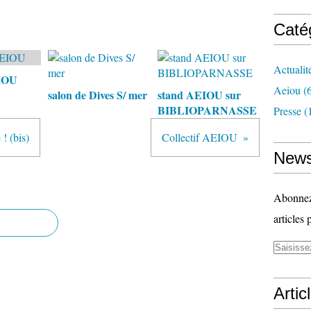
Caté
Actualit
EIOU
Aeiou
(6
salon de Dives S/ mer
stand AEIOU sur
BIBLIOPARNASSE
Presse
(
 ! (bis)
Collectif AEIOU
News
Abonnez-
articles 
Artic