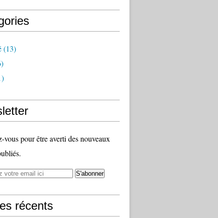
gories
é
(13)
)
1)
letter
vous pour être averti des nouveaux
publiés.
les récents