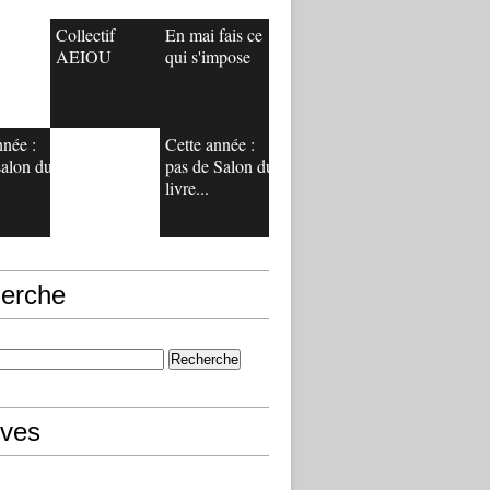
Collectif
En mai fais ce
AEIOU
qui s'impose
nnée :
Cette année :
salon du
pas de Salon du
livre...
erche
ives