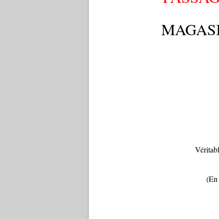
MAGASI
Véritab
(En 