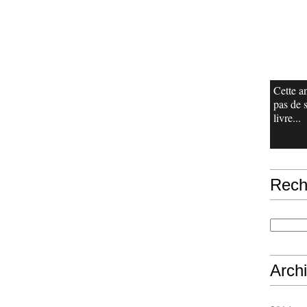
Cette a
pas de 
livre...
Rech
Arch