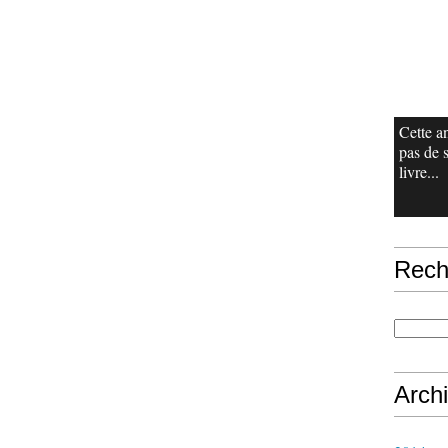
Cette a
pas de 
livre...
Rech
Arch