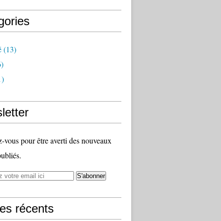
gories
é
(13)
)
1)
letter
vous pour être averti des nouveaux
publiés.
les récents