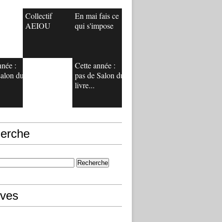
Collectif
En mai fais ce
AEIOU
qui s'impose
nnée :
Cette année :
salon du
pas de Salon du
livre...
erche
ives