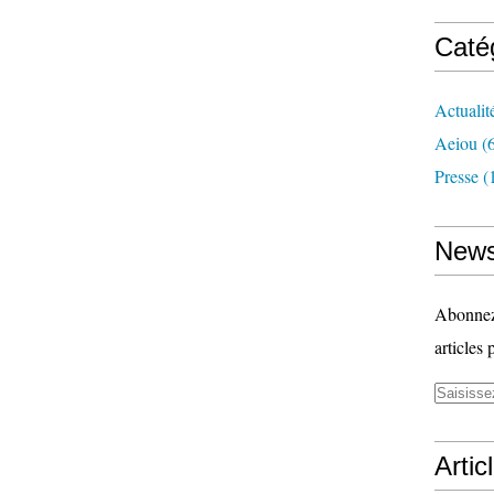
Caté
Actualit
Aeiou
(6
Presse
(
News
Abonnez-
articles 
Artic